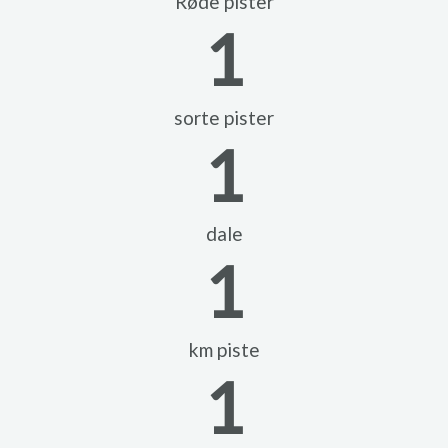
Røde pister
1
sorte pister
1
dale
1
km piste
1