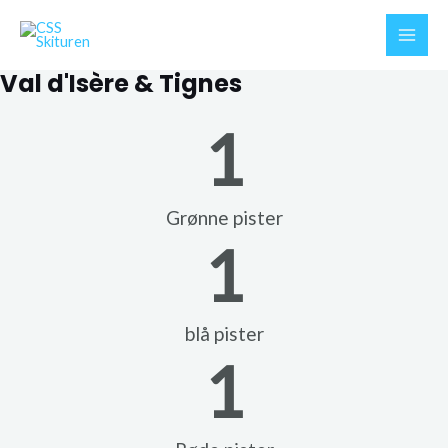
Gå
til
Main
indholdet
Val d'Isère & Tignes
Men
1
Grønne pister
1
blå pister
1