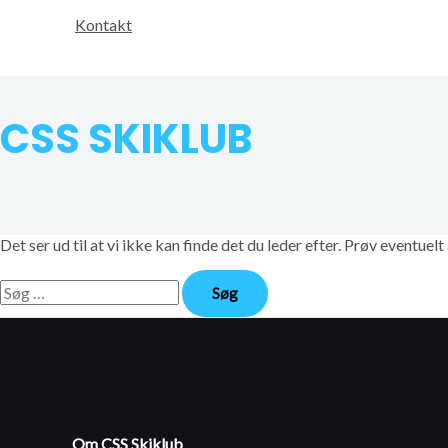
Kontakt
CSS SKIKLUB
Det ser ud til at vi ikke kan finde det du leder efter. Prøv eventuelt
Søg
efter:
Om CSS Skiklub