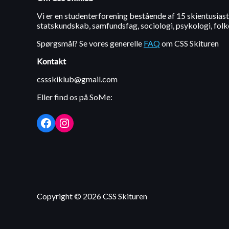
Vi er en studenterforening bestående af 15 skientusiaste
statskundskab, samfundsfag, sociologi, psykologi, fol
Spørgsmål? Se vores generelle
FAQ
om CSS Skituren
Kontakt
cssskiklub@gmail.com
Eller find os på SoMe:
Facebook
Instagram
Copyright © 2026 CSS Skituren